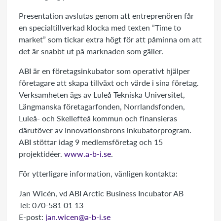
Presentation avslutas genom att entreprenören får
en specialtillverkad klocka med texten ”Time to
market” som tickar extra högt för att påminna om att
det är snabbt ut på marknaden som gäller.
ABI är en företagsinkubator som operativt hjälper
företagare att skapa tillväxt och värde i sina företag.
Verksamheten ägs av Luleå Tekniska Universitet,
Längmanska företagarfonden, Norrlandsfonden,
Luleå- och Skellefteå kommun och finansieras
därutöver av Innovationsbrons inkubatorprogram.
ABI stöttar idag 9 medlemsföretag och 15
projektidéer.
www.a-b-i.se
.
För ytterligare information, vänligen kontakta:
Jan Wicén, vd ABI Arctic Business Incubator AB
Tel: 070-581 01 13
E-post:
jan.wicen@a-b-i.se