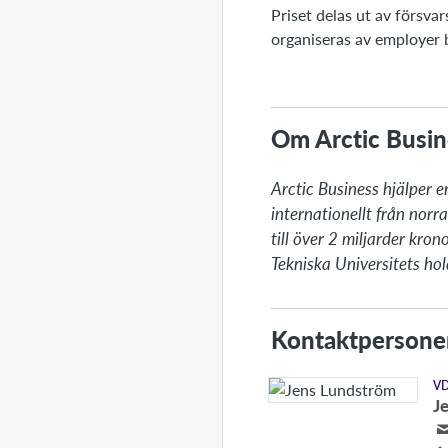
Priset delas ut av försv
organiseras av employer
Om Arctic Busin
Arctic Business hjälper e
internationellt från nor
till över 2 miljarder kro
Tekniska Universitets ho
Kontaktpersone
V
J