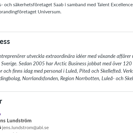
ars- och säkerhetsföretaget Saab i samband med Talent Excellen
 brandingföretaget Universum.
ess
ntreprenörer utveckla extraordinära idéer med växande affärer n
ra Sverige. Sedan 2005 har Arctic Business jobbat med över 120 
nor och finns idag med personal i Luleå, Piteå och Skellefteå. Ve
ldingbolag, Norrlandsfonden, Region Norrbotten, Luleå- och Skel
r
D
ens Lundström
jens.lundstrom@abi.se