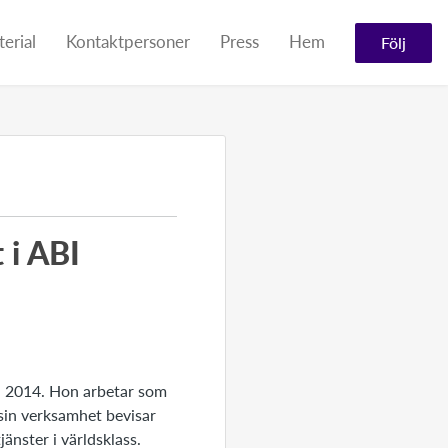
erial
Kontaktpersoner
Press
Hem
Följ
 i ABI
nna 2014. Hon arbetar som
 sin verksamhet bevisar
änster i världsklass.