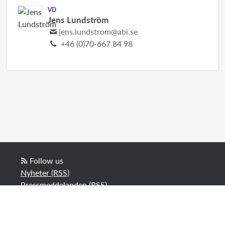
VD
Jens Lundström
jens.lundstrom@abi.se
+46 (0)70-667 84 98
Follow us
Nyheter (RSS)
Pressmeddelanden (RSS)
Bloggposter (RSS)
Powered by Notified