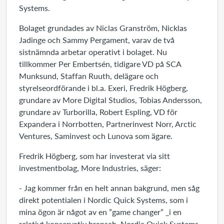
Systems.
Bolaget grundades av Niclas Granström, Nicklas
Jadinge och Sammy Pergament, varav de två
sistnämnda arbetar operativt i bolaget. Nu
tillkommer Per Embertsén, tidigare VD på SCA
Munksund, Staffan Ruuth, delägare och
styrelseordförande i bl.a. Exeri, Fredrik Högberg,
grundare av More Digital Studios, Tobias Andersson,
grundare av Turborilla, Robert Espling, VD för
Expandera i Norrbotten, Partnerinvest Norr, Arctic
Ventures, Saminvest och Lunova som ägare.
Fredrik Högberg, som har investerat via sitt
investmentbolag, More Industries, säger:
- Jag kommer från en helt annan bakgrund, men såg
direkt potentialen i Nordic Quick Systems, som i
mina ögon är något av en ”game changer” _i en
relativt konservativ bransch. Nordic Quick Systems