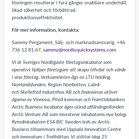
lösningen resulterar i fyra gånger snabbare underhåll,
ökad säkerhet och förbättrad
produktionseffektivitet.
För mer information, kontakta:
Sammy Pergament, Sälj- och marknadsansvarig, +46
736 12 81 67,
sammy@nordicquicksystems.com
Vi är Sveriges Nordligaste företagsinkubator som
operativt hjälper företagare att skapa tillväxt och värde
i sina företag. Verksamheten ägs av LTU holding,
Norrlandsfonden, Region Norrbotten, Luleå-
och
Skellefteå industrihus
AB
och finansieras utöver
ägarna av Vinnova, Piteå kommun och Framtidsbanken.
Arctic Business Incubator äger också affärsängelfonden
Arctic Venture AB som investerar inkubatorns nya bolag.
Rymdinkubatorn ESA BIC Sweden leds av Arctic
Business tillsammans med Uppsala Innovation Centre
och Innovatum i Trollhättan.
Vi stöttar idag 25