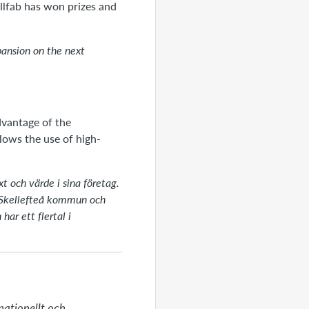
ellfab has won prizes and
pansion on the next
dvantage of the
lows the use of high-
t och värde i sina företag.
 Skellefteå kommun och
ar ett flertal i
ationellt och 