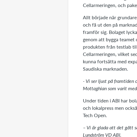
Cellarmeringen, och pake
Allt började när grundaren
och få ut den på marknad
framför sig. Bolaget lyck
genom att bygga teamet o
produkten från testlab ti
Cellarmeringen, vilket se
kunna fortsätta med expan
Saudiska marknaden.
- Vi ser ljust på framtide
Mottaghian som varit med 
Under tiden i ABI har bo
och lokalpress men också
Tech Open.
– Vi är glada att det gått 
Lundström VD ABI.