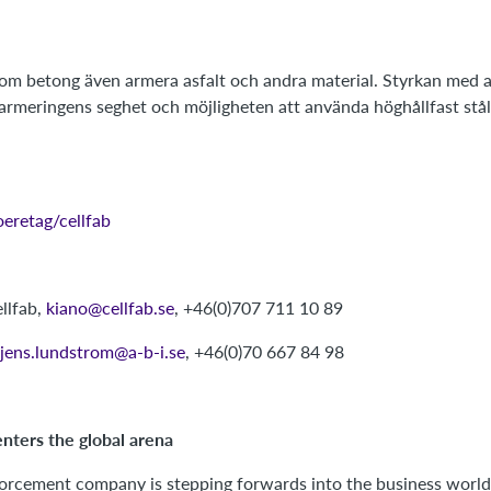
om betong även armera asfalt och andra material. Styrkan med a
rmeringens seghet och möjligheten att använda höghållfast stål,
eretag/cellfab
llfab,
kiano@cellfab.se
, +46(0)707 711 10 89
jens.lundstrom@a-b-i.se
, +46(0)70 667 84 98
ters the global arena
orcement company is stepping forwards into the business world