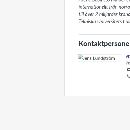
internationellt från nor
till över 2 miljarder kro
Tekniska Universitets ho
Kontaktpersone
V
J