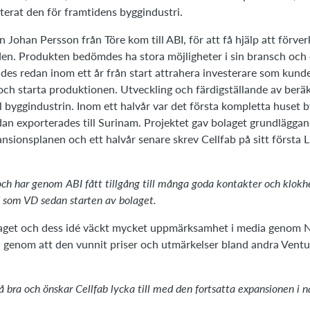
terat den för framtidens byggindustri.
 Johan Persson från Töre kom till ABI, för att få hjälp att förver
en. Produkten bedömdes ha stora möjligheter i sin bransch och
ades redan inom ett år från start attrahera investerare som kund
ch starta produktionen. Utveckling och färdigställande av berä
ll byggindustrin. Inom ett halvår var det första kompletta huset
dan exporterades till Surinam. Projektet gav bolaget grundläggan
sionsplanen och ett halvår senare skrev Cellfab på sitt första L
n och har genom ABI fått tillgång till många goda kontakter och
klokh
som VD sedan starten av bolaget.
laget och dess idé väckt mycket uppmärksamhet i media genom 
 genom att den vunnit priser och utmärkelser bland andra Vent
så bra och önskar Cellfab lycka till med den fortsatta expansionen i 