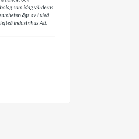
bolag som idag värderas 
rksamheten ägs av Luleå 
lefteå industrihus AB.