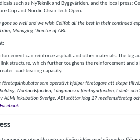
dicals such as NyTeknik and Byggvärlden, and the local press; C
ture Cup and Nordic Clean Tech Open.
s gone so well and we wish Cellfab all the best in their continued ex
ström, Managing Director of ABI.
t:
inforcement can reinforce asphalt and other materials. The big a
 link structure, which further toughens the reinforcement and al
 greater load-bearing capacity.
 företagsinkubator som operativt hjälper företagare att skapa tillväx
olding, Norrlandsfonden, Längmanska företagarfonden, Luleå- och
av ALMI Inkubation Sverige. ABI stöttar idag 27 medlemsföretag och h
å Facebook
ess
ntreprenörer utveckla extraordinära idéer med växande affärer n