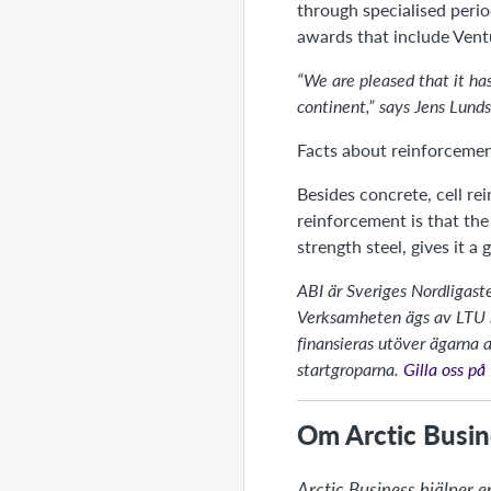
through specialised perio
awards that include Ven
“We are pleased that it ha
continent,” says Jens Lund
Facts about reinforcemen
Besides concrete, cell re
reinforcement is that the
strength steel, gives it a
ABI är Sveriges Nordligaste
Verksamheten ägs av LTU h
finansieras utöver ägarna 
startgroparna.
Gilla oss p
Om Arctic Busin
Arctic Business hjälper e