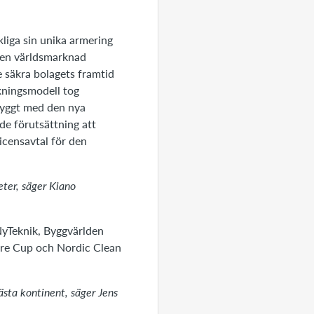
kliga sin unika armering
 en världsmarknad
e säkra bolagets framtid
kningsmodell tog
 byggt med den nya
de förutsättning att
icensavtal för den
eter, säger Kiano
NyTeknik, Byggvärlden
ure Cup och Nordic Clean
nästa kontinent,
säger Jens