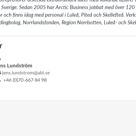
ra Sverige. Sedan 2005 har Arctic Business jobbat med över 120 
nor och finns idag med personal i Luleå, Piteå och Skellefteå. Ve
ldingbolag, Norrlandsfonden, Region Norrbotten, Luleå- och Skel
r
D
ens Lundström
jens.lundstrom@abi.se
+46 (0)70-667 84 98