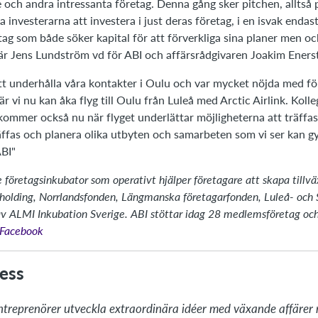
e och andra intressanta företag. Denna gång sker pitchen, alltså
a investerarna att investera i just deras företag, i en isvak endas
g som både söker kapital för att förverkliga sina planer men oc
är Jens Lundström vd för ABI och affärsrådgivaren Joakim Eners
att underhålla våra kontakter i Oulu och var mycket nöjda med för
r vi nu kan åka flyg till Oulu från Luleå med Arctic Airlink. Kol
ommer också nu när flyget underlättar möjligheterna att träffas.
ffas och planera olika utbyten och samarbeten som vi ser kan gy
ABI"
 företagsinkubator som operativt hjälper företagare att skapa tillväx
olding, Norrlandsfonden, Längmanska företagarfonden, Luleå- och
av ALMI Inkubation Sverige. ABI stöttar idag 28 medlemsföretag och h
å Facebook
ess
ntreprenörer utveckla extraordinära idéer med växande affärer n