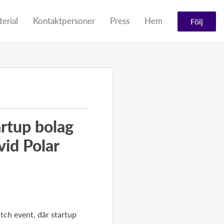
erial
Kontaktpersoner
Press
Hem
Följ
tartup bolag
vid Polar
itch event, där startup