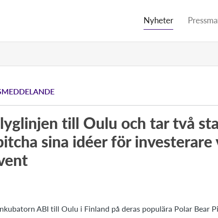
Nyheter
Pressmat
SMEDDELANDE
lyglinjen till Oulu och tar två s
itcha sina idéer för investerare 
vent
 inkubatorn ABI till Oulu i Finland på deras populära Polar Bear P