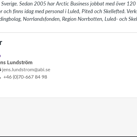
ra Sverige. Sedan 2005 har Arctic Business jobbat med över 120 
nor och finns idag med personal i Luleå, Piteå och Skellefteå. Ve
ldingbolag, Norrlandsfonden, Region Norrbotten, Luleå- och Skel
r
D
ens Lundström
jens.lundstrom@abi.se
+46 (0)70-667 84 98