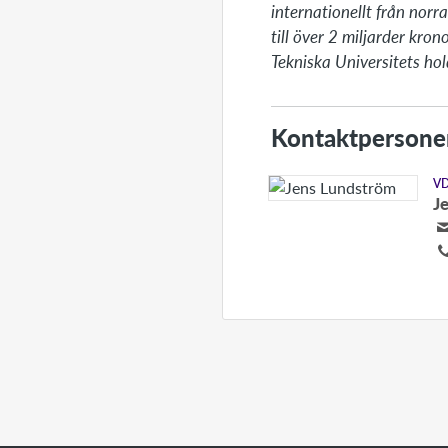
internationellt från nor
till över 2 miljarder kro
Tekniska Universitets ho
Kontaktpersone
V
J