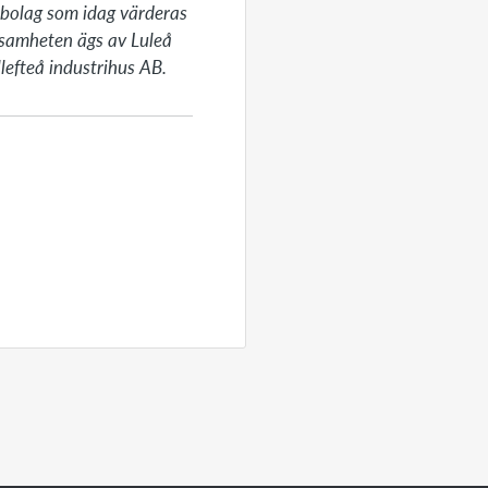
bolag som idag värderas 
rksamheten ägs av Luleå 
lefteå industrihus AB.