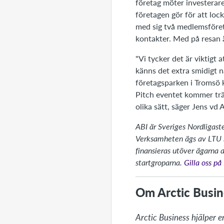
företag möter investerar
företagen gör för att lock
med sig två medlemsföreta
kontakter. Med på resan 
"Vi tycker det är viktigt 
känns det extra smidigt nä
företagsparken i Tromsö k
Pitch eventet kommer trä
olika sätt, säger Jens vd 
ABI är Sveriges Nordligaste
Verksamheten ägs av LTU h
finansieras utöver ägarna 
startgroparna.
Gilla oss p
Om Arctic Busin
Arctic Business hjälper e