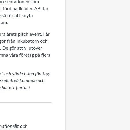
 presentationen som
t iförd badkläder. ABI tar
kså för att knyta
tam.
ra årets pitch event. I år
legor från inkubatorn och
 De gör att vi utöver
nna våra företag på flera
t och värde i sina företag.
 Skellefteå kommun och
ar ett flertal i
ationellt och 