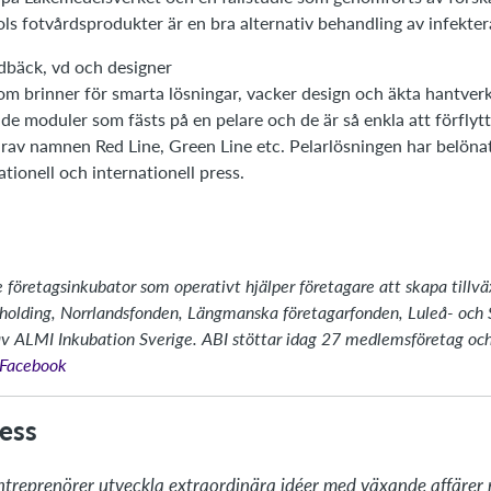
ools fotvårdsprodukter är en bra alternativ behandling av infekter
ndbäck, vd och designer
m brinner för smarta lösningar, vacker design och äkta hantverk.
 moduler som fästs på en pelare och de är så enkla att förflyt
ärav namnen Red Line, Green Line etc. Pelarlösningen har belöna
ionell och internationell press.
 företagsinkubator som operativt hjälper företagare att skapa tillväx
olding, Norrlandsfonden, Längmanska företagarfonden, Luleå- och
av ALMI Inkubation Sverige. ABI stöttar idag 27 medlemsföretag och h
å Facebook
ess
ntreprenörer utveckla extraordinära idéer med växande affärer n