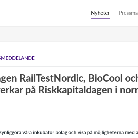
Nyheter
Pressmat
SMEDDELANDE
gen RailTestNordic, BioCool oc
rkar på Riskkapitaldagen i nor
 synliggöra våra inkubator bolag och visa på möjligheterna med a