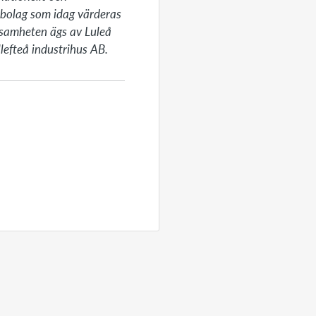
bolag som idag värderas 
rksamheten ägs av Luleå 
lefteå industrihus AB.