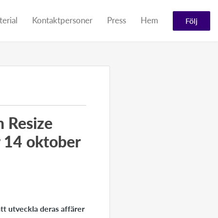
erial
Kontaktpersoner
Press
Hem
Följ
h Resize
r 14 oktober
tt utveckla deras affärer