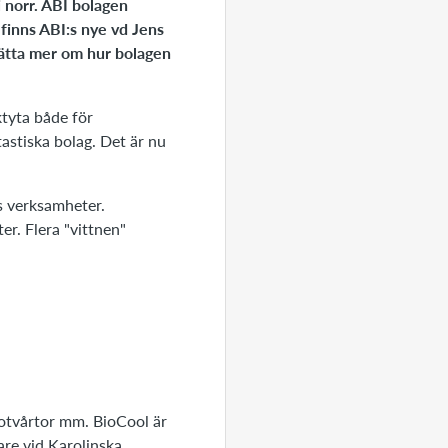
i norr. ABI bolagen
 finns ABI:s nye vd Jens
ätta mer om hur bolagen
ktyta både för
tastiska bolag. Det är nu
s verksamheter.
er. Flera "vittnen"
otvårtor mm. BioCool är
re vid Karolinska