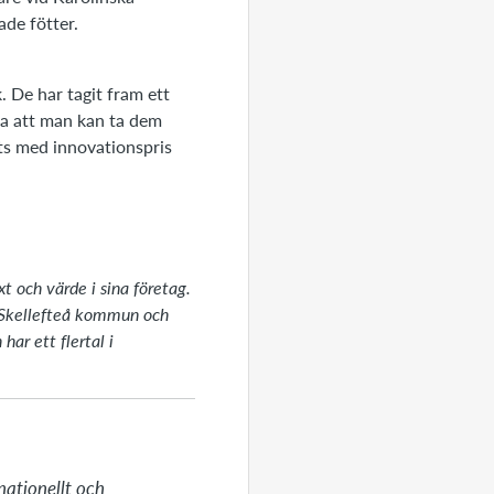
ade fötter.
 De har tagit fram ett
ta att man kan ta dem
ts med innovationspris
t och värde i sina företag.
 Skellefteå kommun och
ar ett flertal i
ationellt och 