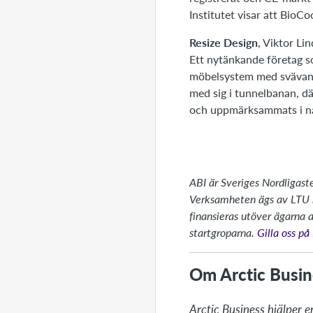
Institutet visar att BioC
Resize Design
, Viktor Li
Ett nytänkande företag so
möbelsystem med svävande
med sig i tunnelbanan, d
och uppmärksammats i nat
ABI är Sveriges Nordligaste
Verksamheten ägs av LTU h
finansieras utöver ägarna 
startgroparna.
Gilla oss p
Om Arctic Busin
Arctic Business hjälper e