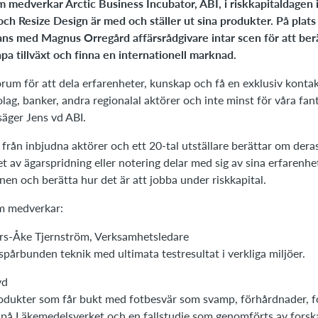
em m
edverkar Arctic Business Incubator, ABI, i riskkapitaldagen 
ch Resize Design är med och ställer ut sina produkter. På plats
ns med Magnus Orregård affärsrådgivare intar scen för att ber
apa tillväxt och finna en internationell marknad.
orum för att dela erfarenheter, kunskap och få en exklusiv konta
olag, banker, andra regionalal aktörer och inte minst för våra fan
säger Jens vd ABI.
från inbjudna aktörer och ett 20-tal utställare berättar om dera
 av ägarspridning eller notering delar med sig av sina erfarenhet
en och berätta hur det är att jobba under riskkapital.
m medverkar:
ars-Åke Tjernström, Verksamhetsledare
spårbunden teknik med ultimata testresultat i verkliga miljöer.
vd
odukter som får bukt med fotbesvär som svamp, förhårdnader, f
 på Läkemedelsverket och en fallstudie som genomförts av forska