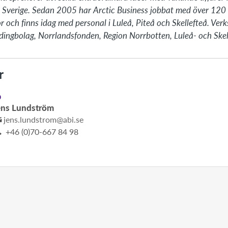
ra Sverige. Sedan 2005 har Arctic Business jobbat med över 120 
nor och finns idag med personal i Luleå, Piteå och Skellefteå. Ve
ldingbolag, Norrlandsfonden, Region Norrbotten, Luleå- och Skel
r
D
ens Lundström
jens.lundstrom@abi.se
+46 (0)70-667 84 98