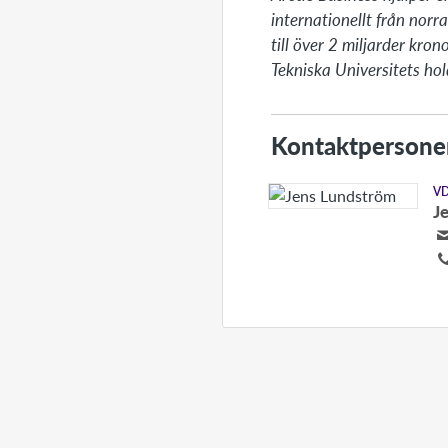
internationellt från nor
till över 2 miljarder kro
Tekniska Universitets ho
Kontaktpersone
V
J