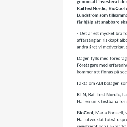
genom att investera i d
RailTestNordic, BioCool o
Lundström som tillsamma
får hjälp att snabbare sk
- Det är ett mycket bra f
affärsänglar, riskkaptialb
andra året vi medverkar, 
Dagen fylls med föredrag 
Företagare med erfarenhet
kommer att finnas på scen
Fakta om ABI bolagen so
RTN, Rail Test Nordic
, L
Har en unik testbana för 
BioCool
, Maria Forssell, 
Har utvecklat fotvårdspr
registrerat och CE-märkt