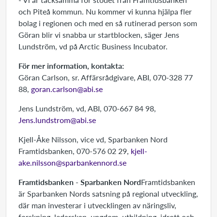
och Piteå kommun. Nu kommer vi kunna hjälpa fler
bolag i regionen och med en så rutinerad person som
Göran blir vi snabba ur startblocken, säger Jens
Lundström, vd på Arctic Business Incubator.
För mer information, kontakta:
Göran Carlson, sr. Affärsrådgivare, ABI, 070-328 77
88,
goran.carlson@abi.se
Jens Lundström, vd, ABI, 070-667 84 98,
Jens.lundstrom@abi.se
Kjell-Åke Nilsson, vice vd, Sparbanken Nord
Framtidsbanken, 070-576 02 29,
kjell-
ake.nilsson@sparbankennord.se
Framtidsbanken - Sparbanken Nord
Framtidsbanken
är Sparbanken Nords satsning på regional utveckling,
där man investerar i utvecklingen av näringsliv,
forskning, ledarskap, ungdom, utbildning, idrott och