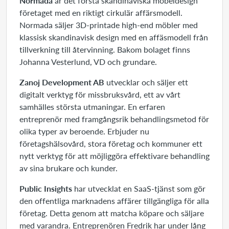
Normada
är det första skandinaviska möbeldesign
företaget med en riktigt cirkulär affärsmodell.
Normada säljer 3D-printade high-end möbler med
klassisk skandinavisk design med en affäsmodell från
tillverkning till återvinning. Bakom bolaget finns
Johanna Vesterlund, VD och grundare.
Zanoj Development AB
utvecklar och säljer ett
digitalt verktyg för missbruksvård, ett av vårt
samhälles största utmaningar. En erfaren
entreprenör med framgångsrik behandlingsmetod för
olika typer av beroende. Erbjuder nu
företagshälsovård, stora företag och kommuner ett
nytt verktyg för att möjliggöra effektivare behandling
av sina brukare och kunder.
Public Insights
har utvecklat en SaaS-tjänst som gör
den offentliga marknadens affärer tillgängliga för alla
företag. Detta genom att matcha köpare och säljare
med varandra. Entreprenören Fredrik har under lång