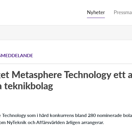
Nyheter
Pressmat
SMEDDELANDE
get Metasphere Technology ett a
a teknikbolag
e Technology som i hård konkurrens bland 280 nominerade bolag
som NyTeknik och Affärsvärlden årligen arrangerar.