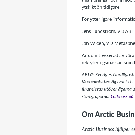
ytskikt än tidigare..
För ytterligare informati
Jens Lundström, VD ABI,
Jan Wicén, VD Metasphe
Är du intresserad av våra
rekryteringsmässan som L
ABI är Sveriges Nordligaste
Verksamheten ägs av LTU h
finansieras utöver ägarna 
startgroparna.
Gilla oss p
Om Arctic Busin
Arctic Business hjälper e