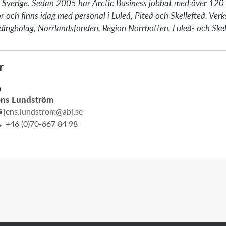
ra Sverige. Sedan 2005 har Arctic Business jobbat med över 120 
nor och finns idag med personal i Luleå, Piteå och Skellefteå. Ve
ldingbolag, Norrlandsfonden, Region Norrbotten, Luleå- och Skel
r
D
ens Lundström
jens.lundstrom@abi.se
+46 (0)70-667 84 98