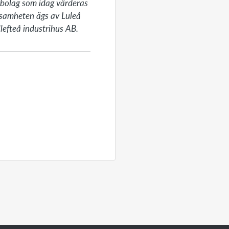
bolag som idag värderas 
rksamheten ägs av Luleå 
lefteå industrihus AB.