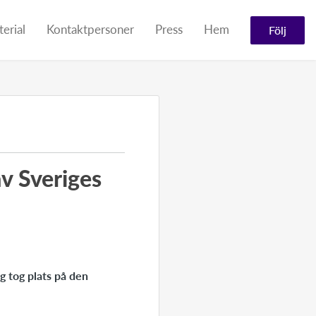
erial
Kontaktpersoner
Press
Hem
Följ
v Sveriges
 tog plats på den