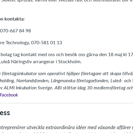
on kontakta:
 070-667 84 98
re Technology, 070-581 01 13
 bolag tag kontakt med oss och besök oss gärna den 18 maj kl 17
uleå Näringsliv arrangerar i Stockholm.
 företagsinkubator som operativt hjälper företagare att skapa tillväx
olding, Norrlandsfonden, Längmanska företagarfonden, Luleå- och
av ALMI Inkubation Sverige. ABI stöttar idag 30 medlemsföretag och h
å Facebook
ess
ntreprenörer utveckla extraordinära idéer med växande affärer n