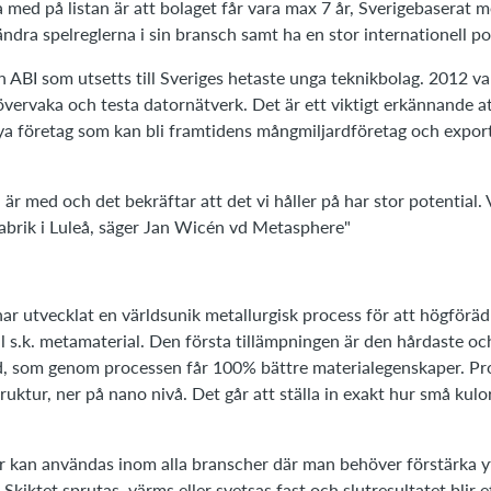
 med på listan är att bolaget får vara max 7 år, Sverigebaserat 
ändra spelreglerna i sin bransch samt ha en stor internationell po
n ABI som utsetts till Sveriges hetaste unga teknikbolag. 2012 v
övervaka och testa datornätverk. Det är ett viktigt erkännande a
m nya företag som kan bli framtidens mångmiljardföretag och expor
i är med och det bekräftar att det vi håller på har stor potential. V
abrik i Luleå, säger Jan Wicén vd Metasphere"
r utvecklat en världsunik metallurgisk process för att högföräd
ll s.k. metamaterial. Den första tillämpningen är den hårdaste o
d, som genom processen får 100% bättre materialegenskaper. Pr
ruktur, ner på nano nivå. Det går att ställa in exakt hur små kulo
 kan användas inom alla branscher där man behöver förstärka yt
 Skiktet sprutas, värms eller svetsas fast och slutresultatet blir e