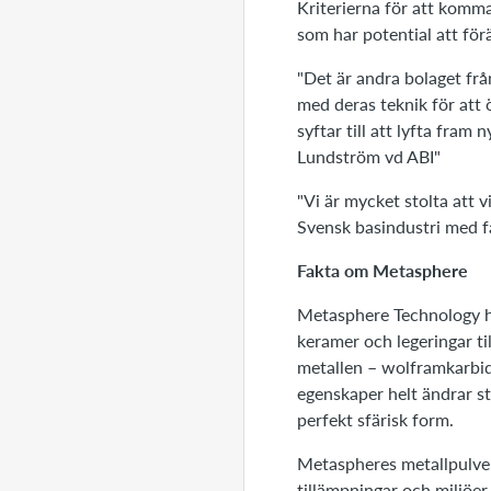
Kriterierna för att komma
som har potential att för
"Det är andra bolaget frå
med deras teknik för att 
syftar till att lyfta fra
Lundström vd ABI"
"Vi är mycket stolta att v
Svensk basindustri med f
Fakta om Metasphere
Metasphere Technology ha
keramer och legeringar ti
metallen – wolframkarbi
egenskaper helt ändrar st
perfekt sfärisk form.
Metaspheres metallpulver
tillämpningar och miljöer.