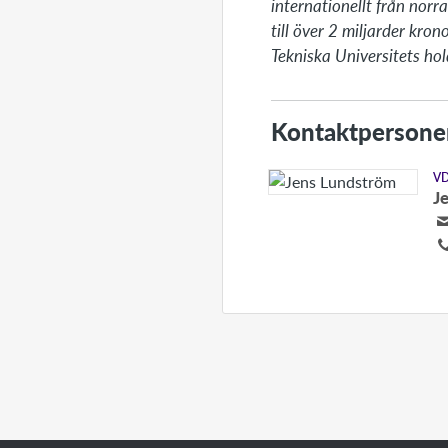
internationellt från nor
till över 2 miljarder kro
Tekniska Universitets ho
Kontaktpersone
V
J