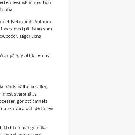
med en teknisk innovation
tential.
ar det Netrounds Solution
tt vara med på listan som
tsuccéer, säger Jens
i är på väg att bli en ny
la hårdsmälta metaller,
ch mest svårsmälta
ocessen gör att ämnets
rna ska vara och de får en
skikt i en mängd olika
tt betydligt starkare