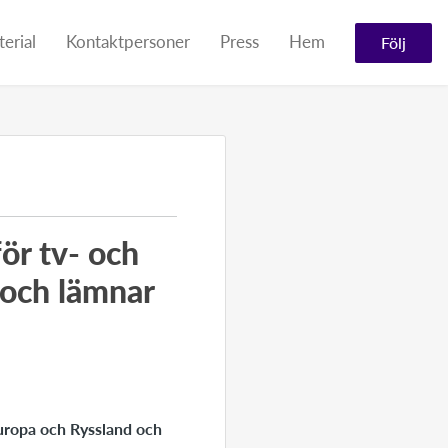
erial
Kontaktpersoner
Press
Hem
Följ
för tv- och
 och lämnar
Europa och Ryssland och