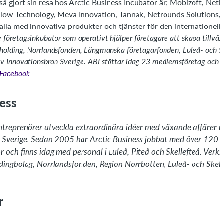
å gjort sin resa hos Arctic Business Incubator är; Mobizoft, Net
low Technology, Meva Innovation, Tannak, Netrounds Solutions,
alla med innovativa produkter och tjänster för den internatione
 företagsinkubator som operativt hjälper företagare att skapa tillväx
olding, Norrlandsfonden, Längmanska företagarfonden, Luleå- och
av Innovationsbron Sverige. ABI stöttar idag 23 medlemsföretag och 
å Facebook
ess
ntreprenörer utveckla extraordinära idéer med växande affärer n
ra Sverige. Sedan 2005 har Arctic Business jobbat med över 120 
nor och finns idag med personal i Luleå, Piteå och Skellefteå. Ve
ldingbolag, Norrlandsfonden, Region Norrbotten, Luleå- och Skel
r