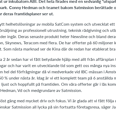
 ut ur inkubatorn ABI.
Det hela firades med en sedvanlig "utspa
e park. Conny Hedman och teamet bakom Satmission berättade om
r deras framtidsplaner ser ut.
ytt helhetslösningar av mobila SatCom system och utvecklat ett 
örsäljning av professionell utrustning, teknisk rådgivning och ut
er ingår. Deras senaste produkt heter Newsline och bland dera
on, Skynews, Teracom med flera. De har offerter på 60 miljoner 
t. Som nästa marknad ser de Kina där de redan har etablerat bra
 ca 2 år sedan har vi fått betydande hjälp med allt från affärsplan t
ingar och har varit en utvecklande tid som gett oss många nya insi
n hel del förfrågningar då vi medverkade vid IBC-mässan i Amst
 % under nästa år. Idag är vi ett komplett team på 6 anställda 
r ljust och hoppfullt på framtiden. Om våra offerter går i lås ko
ny Hedman, Vd och medgrundare av Satmission.
tiöst gäng med mycket driv och fokus. Vi är glada att vi fått följa
 önskar Satmission all lycka på sin fortsatta företagsresa, säger 