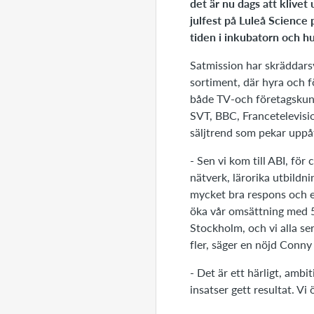
det är nu dags att klivet
julfest på Luleå Scienc
tiden i inkubatorn och hu
Satmission har skräddars
sortiment, där hyra och f
både TV-och företagskund
SVT, BBC, Francetelevisi
säljtrend som pekar uppå
- Sen vi kom till ABI, för
nätverk, lärorika utbildn
mycket bra respons och e
öka vår omsättning med 50
Stockholm, och vi alla se
fler, säger en nöjd Con
- Det är ett härligt, ambi
insatser gett resultat. Vi