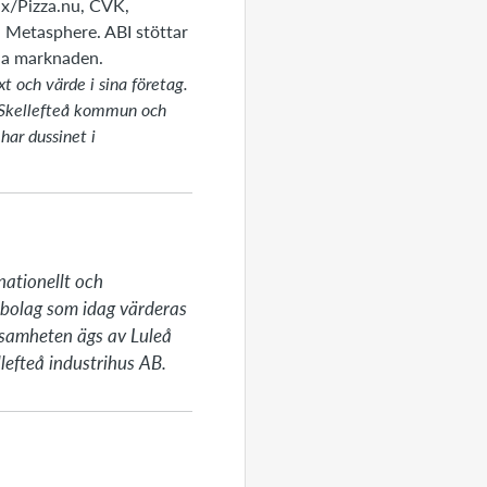
ix/Pizza.nu, CVK,
 Metasphere. ABI stöttar
lla marknaden.
t och värde i sina företag.
 Skellefteå kommun och
har dussinet i
ationellt och 
bolag som idag värderas 
rksamheten ägs av Luleå 
lefteå industrihus AB.