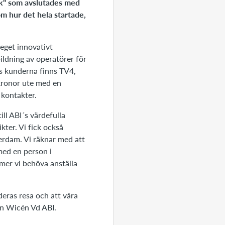
rk" som avslutades med
 hur det hela startade,
eget innovativt
bildning av operatörer för
s kunderna finns TV4,
kronor ute med en
 kontakter.
ill ABI´s värdefulla
kter. Vi fick också
erdam. Vi räknar med att
med en person i
mmer vi behöva anställa
 deras resa och att våra
Jan Wicén Vd ABI.