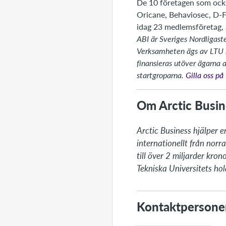
De 10 företagen som ocks
Oricane, Behaviosec, D-F
idag 23 medlemsföretag, 
ABI är Sveriges Nordligaste
Verksamheten ägs av LTU h
finansieras utöver ägarna 
startgroparna.
Gilla oss p
Om Arctic Busin
Arctic Business hjälper e
internationellt från nor
till över 2 miljarder kro
Tekniska Universitets ho
Kontaktpersone