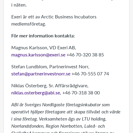
i näten.
Exeri är ett av Arctic Business Incubators
medlemsföretag.
För mer information kontakta:
Magnus Karlsson, VD Exeri AB,
magnus.karlsson@exeri.se
+46 70-320 38 85
Stefan Lundblom, Partnerinvest Norr,
stefan@partnerinvestnorr.se
+46 70-555 07 74
Niklas Österberg, Sr. Affärsrådgivare,
niklas.osterberg@abi.se
, +46 70-318 38 00
ABI är Sveriges Nordligaste företagsinkubator som
operativt hjälper företagare att skapa tillväxt och värde
i sina företag. Verksamheten ägs av LTU holding,
Norrlandsfonden, Region Norrbotten, Luleå- och
Skellefteå kommun och finansieras utöver ägarna av