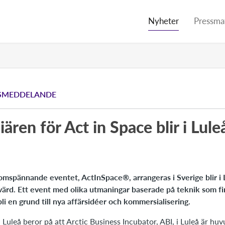
Nyheter
Pressmat
SMEDDELANDE
ären för Act in Space blir i Lule
omspännande eventet, ActInSpace®, arrangeras i Sverige blir i 
ärd. Ett event med olika utmaningar baserade på teknik som fi
i en grund till nya affärsidéer och kommersialisering.
t i Luleå beror på att Arctic Business Incubator, ABI, i Luleå är h