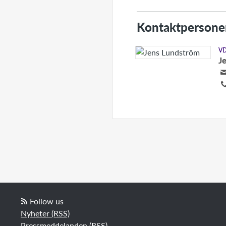
Kontaktpersone
V
J
Follow us
Nyheter (RSS)
Pressmeddelanden (RSS)