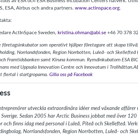
stöds av ESA och ESA Business Incubation Centers nätverk. Utma
, ESA, Airbus och andra partners.
www.actinspace.org
.
takta:
ledare ActInSpace Sweden,
kristina.ohman@abi.se
+46 70 378 32
 företagsinkubator som operativt hjälper företagare att skapa tillväx
olding, Norrlandsfonden, Region Norrbotten, Luleå- och Skellefteå
 och Framtidsbanken samt Kiruna kommun.
Rymdinkubatorn ESA BIC 
mmans med Uppsala Innovation Centre och Innovatum i Trollhättan.
AB
 flertal i startgroparna.
Gilla oss på Facebook
ess
ntreprenörer utveckla extraordinära idéer med växande affärer n
ra Sverige. Sedan 2005 har Arctic Business jobbat med över 120 
nor och finns idag med personal i Luleå, Piteå och Skellefteå. Ve
ldingbolag, Norrlandsfonden, Region Norrbotten, Luleå- och Skel