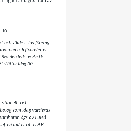
ningar har tagits fram av
 10
t och värde i sina företag.
 kommun och finansieras
Sweden leds av Arctic
I stöttar idag 30
ationellt och 
bolag som idag värderas 
rksamheten ägs av Luleå 
lefteå industrihus AB.