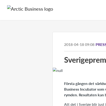
2018-04-18 09:08
PRES
​Sverigepremi
Första gången det världs
Business Incubator som v
rymden. Resultaten kan bl
Att det i Sverige blir jus