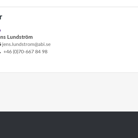
r
D
ens Lundström
jens.lundstrom@abi.se
+46 (0)70-667 84 98