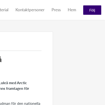
erial
Kontaktpersoner
Press
Hem
Följ
å
Luleå med Arctic
nns framtagen för
uvudman för den nationella