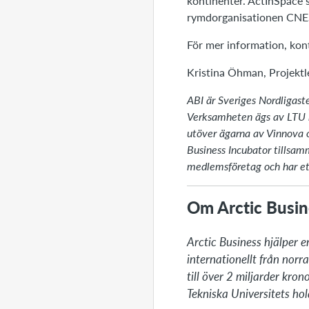
kontinenter. ActInSpace 
rymdorganisationen CNES
För mer information, kon
Kristina Öhman, Projekt
ABI är Sveriges Nordligaste
Verksamheten ägs av LTU h
utöver ägarna av Vinnova
Business Incubator tillsa
medlemsföretag och har ett
Om Arctic Busin
Arctic Business hjälper e
internationellt från nor
till över 2 miljarder kro
Tekniska Universitets ho