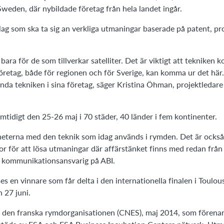
weden, där nybildade företag från hela landet ingår.
ag som ska ta sig an verkliga utmaningar baserade på patent, pro
a bara för de som tillverkar satelliter. Det är viktigt att tekniken
öretag, både för regionen och för Sverige, kan komma ur det här.
nda tekniken i sina företag, säger Kristina Öhman, projektledare
tidigt den 25-26 maj i 70 städer, 40 länder i fem kontinenter.
jligheterna med den teknik som idag används i rymden. Det är ock
r för att lösa utmaningar där affärstänket finns med redan från
 kommunikationsansvarig på ABI.
es en vinnare som får delta i den internationella finalen i Toulou
 27 juni.
v den franska rymdorganisationen (CNES), maj 2014, som förenar 