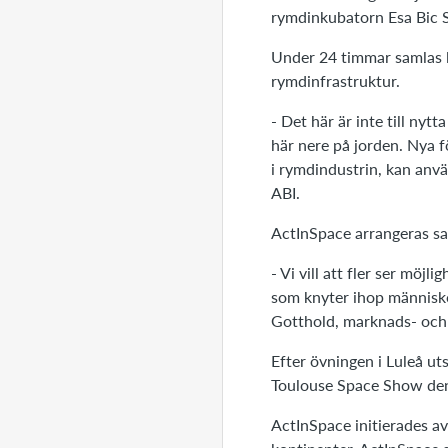
rymdinkubatorn Esa Bic S
Under 24 timmar samlas l
rymdinfrastruktur.
- Det här är inte till nytt
här nere på jorden. Nya f
i rymdindustrin, kan anvä
ABI.
ActInSpace arrangeras sam
- Vi vill att fler ser mö
som knyter ihop människo
Gotthold, marknads- och
Efter övningen i Luleå uts
Toulouse Space Show den
ActInSpace initierades a