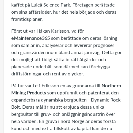
kaffet på Luleå Science Park. Företagen berättade
om sina affärsidéer, hur det hela började och deras
framtidsplaner.
Först ut var Håkan Karlsson, vd för
eMaintenance365
som berättade om deras lösning
som samlar in, analyserar och levererar prognoser
och gränsvärden inom bland annat järnväg. Detta gör
det möjligt att tidigt sätta in rätt åtgärder och
planerade underhåll som därmed kan förebygga
driftstörningar och rent av olyckor.
På tur var Leif Eriksson en av grundarna till
Northern
Mining Products
som uppfunnit och patenterat den
expanderbara dynamiska bergbulten - Dynamic Rock
Bolt. Deras mål är nu att erbjuda dessa unika
bergbultar till gruv- och anläggningsindustrin över
hela världen. En gruva i nord Norge är deras första
kund och med extra tillskott av kapital kan de nu