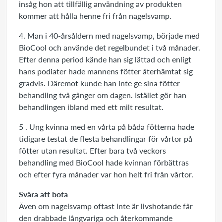
insåg hon att tillfällig användning av produkten
kommer att hålla henne fri från nagelsvamp.
4. Man i 40-årsåldern med nagelsvamp, började med
BioCool och använde det regelbundet i två månader.
Efter denna period kände han sig lättad och enligt
hans podiater hade mannens fötter återhämtat sig
gradvis. Däremot kunde han inte ge sina fötter
behandling två gånger om dagen. Istället gör han
behandlingen ibland med ett milt resultat.
5 . Ung kvinna med en vårta på båda fötterna hade
tidigare testat de flesta behandlingar för vårtor på
fötter utan resultat. Efter bara två veckors
behandling med BioCool hade kvinnan förbättras
och efter fyra månader var hon helt fri från vårtor.
Svåra att bota
Även om nagelsvamp oftast inte är livshotande får
den drabbade långvariga och återkommande