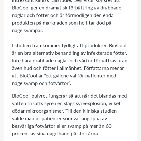
BioCool ger en dramatisk förbättring av drabbade
naglar och fötter och är förmodligen den enda
produkten på marknaden som helt tar död på
nagelsvampar.
I studien framkommer tydligt att produkten BioCool
är en bra alternativ behandling av infekterade fötter.
Inte bara drabbade naglar och vårtor förbättras utan
även hud och fötter i allmänhet. Författarna menar
att BioCool är ”ett gyllene val för patienter med
nagelsvamp och fotvårtor”.
BioCool-pulvret fungerar så att när det blandas med
vatten frisätts syre i en slags syreexplosion, vilket
dödar mikroorganismer. Till den kliniska studien
valde man ut patienter som var angripna av
besvärliga fotvårtor eller svamp på mer än 60
procent av sina nagelband på stortårna.